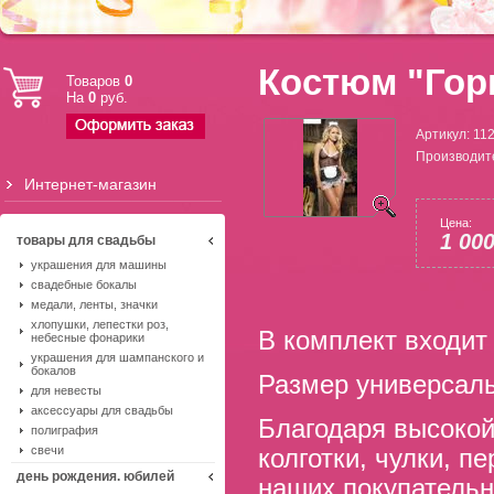
Костюм "Гор
Товаров
0
На
0
руб.
Артикул:
11
Производит
Интернет-магазин
Цена:
1 00
товары для свадьбы
украшения для машины
свадебные бокалы
медали, ленты, значки
хлопушки, лепестки роз,
В комплект входит 
небесные фонарики
украшения для шампанского и
бокалов
Размер универсал
для невесты
аксессуары для свадьбы
Благодаря высокой
полиграфия
свечи
колготки, чулки, п
день рождения. юбилей
наших покупательн