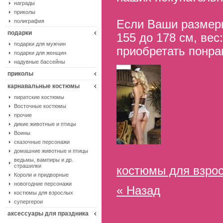
награды
приколы
полиграфия
Если Ваши размеры
подарки
155 до 178 см, вес
подарки для мужчин
приобретать понр
подарки для женщин
надувные бассейны
приколы
карнавальные костюмы
пиратские костюмы
Восточные костюмы
прочие
дикие животные и птицы
Воины
сказочные персонажи
домашние животные и птицы
ведьмы, вампиры и др.
страшилки
костюмы для взро
Короли и придворные
новогодние персонажи
« Назад
костюмы для взрослых
супергерои
аксессуары для праздника