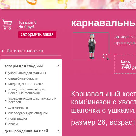
карнавальны
Товаров
0
На
0
руб.
Артикул:
28
Производит
Интернет-магазин
Цена:
740
товары для свадьбы
ру
украшения для машины
свадебные бокалы
медали, ленты, значки
хлопушки, лепестки роз,
Карнавальный кост
небесные фонарики
украшения для шампанского и
комбинезон с хвос
бокалов
для невесты
шапочка с ушками.
аксессуары для свадьбы
полиграфия
размер 26, возраст 
свечи
день рождения. юбилей