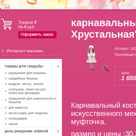
карнавальны
Товаров
0
На
0
руб.
Хрустальная
Артикул:
18
Интернет-магазин
Производит
товары для свадьбы
украшения для машины
Цена:
1 65
свадебные бокалы
медали, ленты, значки
хлопушки, лепестки роз,
небесные фонарики
украшения для шампанского и
бокалов
Карнавальный кост
для невесты
искусственного ме
аксессуары для свадьбы
полиграфия
муфточка.
свечи
день рождения. юбилей
размер и цены :30,