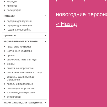
награды
приколы
полиграфия
новогодние персон
подарки
подарки для мужчин
« Назад
подарки для женщин
надувные бассейны
приколы
карнавальные костюмы
пиратские костюмы
Восточные костюмы
прочие
дикие животные и птицы
Воины
сказочные персонажи
домашние животные и птицы
ведьмы, вампиры и др.
страшилки
Короли и придворные
новогодние персонажи
костюмы для взрослых
супергерои
аксессуары для праздника