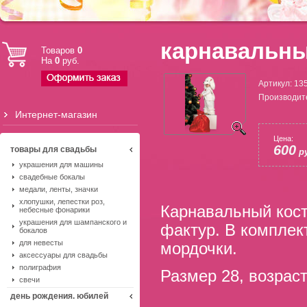
карнавальны
Товаров
0
На
0
руб.
Артикул:
13
Производит
Интернет-магазин
Цена:
600
товары для свадьбы
ру
украшения для машины
свадебные бокалы
медали, ленты, значки
хлопушки, лепестки роз,
Карнавальный кост
небесные фонарики
украшения для шампанского и
фактур. В комплек
бокалов
для невесты
мордочки.
аксессуары для свадьбы
полиграфия
Размер 28, возраст
свечи
день рождения. юбилей